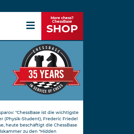
More chess?
ChessBase
SHOP
parov: "ChessBase ist die wichtigste
(Physik-Student), Frederic Friedel
se, heute beschäftigt die ChessBase
delskammer zu den "Hidden