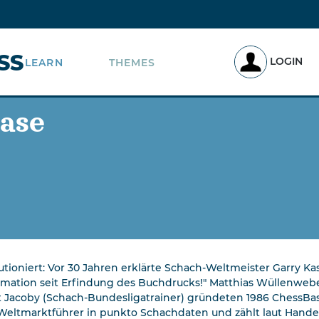
SS
LOGIN
LEARN
THEMES
ase
ioniert: Vor 30 Jahren erklärte Schach-Weltmeister Garry Kas
ation seit Erfindung des Buchdrucks!" Matthias Wüllenweber 
rt Jacoby (Schach-Bundesligatrainer) gründeten 1986 ChessBa
 Weltmarktführer in punkto Schachdaten und zählt laut Han