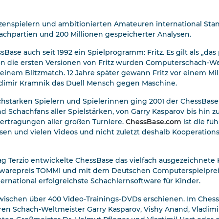
zenspielern und ambitionierten Amateuren international Stan
chachpartien und 200 Millionen gespeicherter Analysen.
ase auch seit 1992 ein Spielprogramm: Fritz. Es gilt als „das
n die ersten Versionen von Fritz wurden Computerschach-We
 einem Blitzmatch. 12 Jahre später gewann Fritz vor einem 
dimir Kramnik das Duell Mensch gegen Maschine.
hstarken Spielern und Spielerinnen ging 2001 der ChessBase-
d Schachfans aller Spielstärken, von Garry Kasparov bis hin 
bertragungen aller großen Turniere.
ChessBase.com
ist die fü
ysen und vielen Videos und nicht zuletzt deshalb Kooperation
 Terzio entwickelte ChessBase das vielfach ausgezeichnet
softwarepreis TOMMI und mit dem Deutschen Computerspielpre
ternational erfolgreichste Schachlernsoftware für Kinder.
nzwischen über 400 Video-Trainings-DVDs erschienen. Im Chess
eren Schach-Weltmeister Garry Kasparov, Vishy Anand, Vladimi