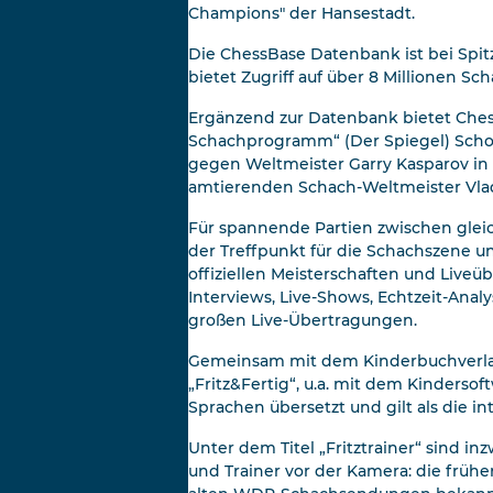
Champions" der Hansestadt.
Die ChessBase Datenbank ist bei Spit
bietet Zugriff auf über 8 Millionen S
Ergänzend zur Datenbank bietet ChessB
Schachprogramm“ (Der Spiegel) Scho
gegen Weltmeister Garry Kasparov in
amtierenden Schach-Weltmeister Vla
Für spannende Partien zwischen gleic
der Treffpunkt für die Schachszene un
offiziellen Meisterschaften und Liveü
Interviews, Live-Shows, Echtzeit-Anal
großen Live-Übertragungen.
Gemeinsam mit dem Kinderbuchverlag
„Fritz&Fertig“, u.a. mit dem Kinder
Sprachen übersetzt und gilt als die in
Unter dem Titel „Fritztrainer“ sind i
und Trainer vor der Kamera: die früh